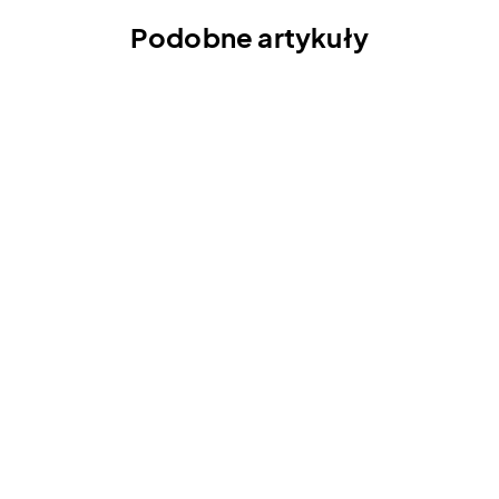
Podobne artykuły
Palisz? Tak będzie się tarzać
Twoja twarz | "Kanapowczynie"
s3 odc. 7