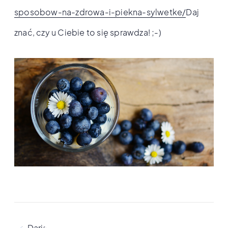
sposobow-na-zdrowa-i-piekna-sylwetke/
Daj
znać, czy u Ciebie to się sprawdza! ;-)