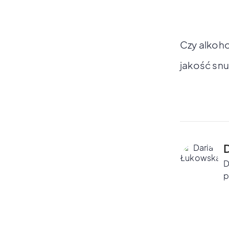
Czy alkoho
jakość snu
D
p