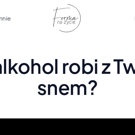
mnie
lkohol robi z 
snem?