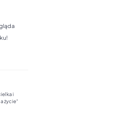
ygląda
ku!
ielka i
a życie”