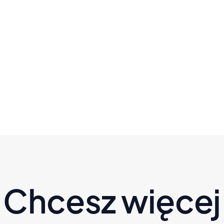
Powód, dla którego stoisz w
miejscu - to nie brak silnej woli |
Kanapowczynie" sez. 3 odc. 6
Czytaj dalej
Chcesz więcej