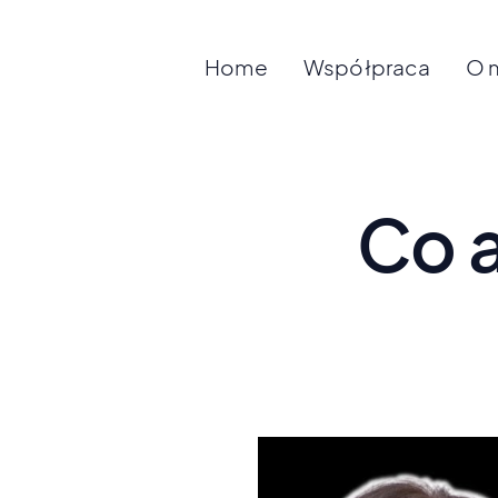
Home
Współpraca
O 
Co a