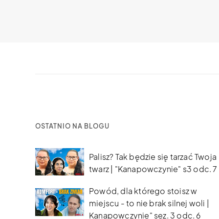
OSTATNIO NA BLOGU
Palisz? Tak będzie się tarzać Twoja
twarz | "Kanapowczynie" s3 odc. 7
Powód, dla którego stoisz w
miejscu - to nie brak silnej woli |
Kanapowczynie" sez. 3 odc. 6