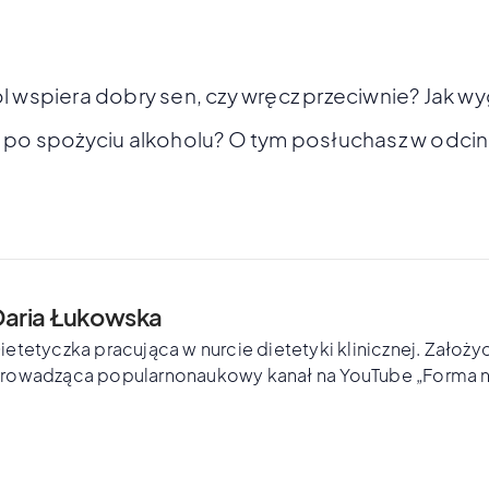
l wspiera dobry sen, czy wręcz przeciwnie? Jak w
 po spożyciu alkoholu? O tym posłuchasz w odcin
Daria Łukowska
ietetyczka pracująca w nurcie dietetyki klinicznej. Założyc
rowadząca popularnonaukowy kanał na YouTube „Forma n