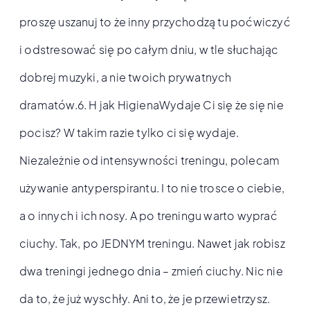
proszę uszanuj to że inny przychodzą tu poćwiczyć
i odstresować się po całym dniu, w tle słuchając
dobrej muzyki, a nie twoich prywatnych
dramatów.6. H jak HigienaWydaje Ci się że się nie
pocisz? W takim razie tylko ci się wydaje.
Niezależnie od intensywności treningu, polecam
używanie antyperspirantu. I to nie trosce o ciebie,
a o innych i ich nosy. A po treningu warto wyprać
ciuchy. Tak, po JEDNYM treningu. Nawet jak robisz
dwa treningi jednego dnia – zmień ciuchy. Nic nie
da to, że już wyschły. Ani to, że je przewietrzysz.