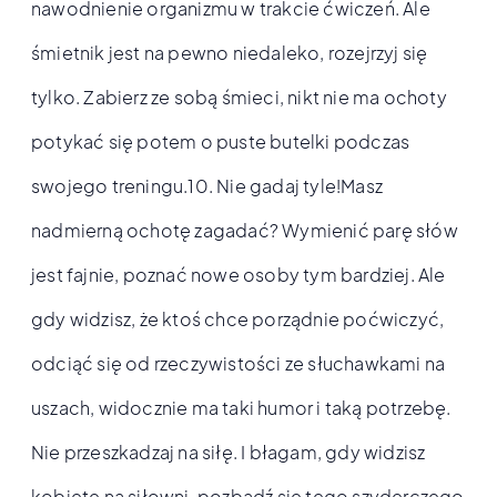
nawodnienie organizmu w trakcie ćwiczeń. Ale
śmietnik jest na pewno niedaleko, rozejrzyj się
tylko. Zabierz ze sobą śmieci, nikt nie ma ochoty
potykać się potem o puste butelki podczas
swojego treningu.10. Nie gadaj tyle!Masz
nadmierną ochotę zagadać? Wymienić parę słów
jest fajnie, poznać nowe osoby tym bardziej. Ale
gdy widzisz, że ktoś chce porządnie poćwiczyć,
odciąć się od rzeczywistości ze słuchawkami na
uszach, widocznie ma taki humor i taką potrzebę.
Nie przeszkadzaj na siłę. I błagam, gdy widzisz
kobietę na siłowni, pozbądź się tego szyderczego