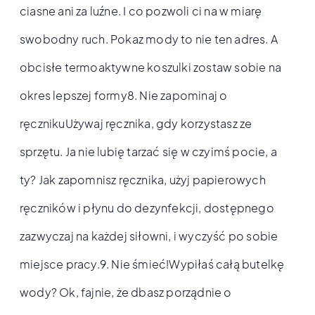
ciasne ani za luźne. I co pozwoli ci na w miarę
swobodny ruch. Pokaz mody to nie ten adres. A
obcisłe termoaktywne koszulki zostaw sobie na
okres lepszej formy8. Nie zapominaj o
ręcznikuUżywaj ręcznika, gdy korzystasz ze
sprzętu. Ja nie lubię tarzać się w czyimś pocie, a
ty? Jak zapomnisz ręcznika, użyj papierowych
ręczników i płynu do dezynfekcji, dostępnego
zazwyczaj na każdej siłowni, i wyczyść po sobie
miejsce pracy.9. Nie śmieć!Wypiłaś całą butelkę
wody? Ok, fajnie, że dbasz porządnie o