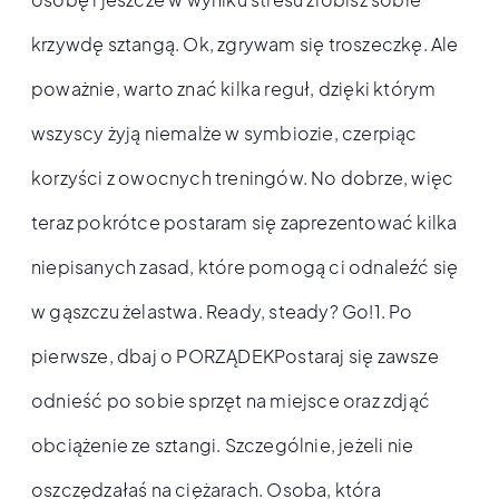
krzywdę sztangą. Ok, zgrywam się troszeczkę. Ale
poważnie, warto znać kilka reguł, dzięki którym
wszyscy żyją niemalże w symbiozie, czerpiąc
korzyści z owocnych treningów. No dobrze, więc
teraz pokrótce postaram się zaprezentować kilka
niepisanych zasad, które pomogą ci odnaleźć się
w gąszczu żelastwa. Ready, steady? Go!1. Po
pierwsze, dbaj o PORZĄDEKPostaraj się zawsze
odnieść po sobie sprzęt na miejsce oraz zdjąć
obciążenie ze sztangi. Szczególnie, jeżeli nie
oszczędzałaś na ciężarach. Osoba, która