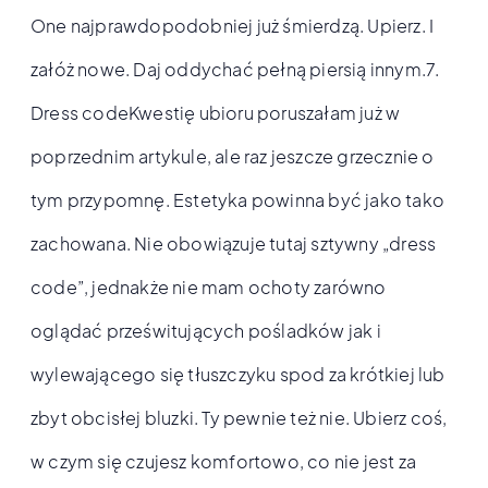
One najprawdopodobniej już śmierdzą. Upierz. I
załóż nowe. Daj oddychać pełną piersią innym.7.
Dress codeKwestię ubioru poruszałam już w
poprzednim artykule, ale raz jeszcze grzecznie o
tym przypomnę. Estetyka powinna być jako tako
zachowana. Nie obowiązuje tutaj sztywny „dress
code”, jednakże nie mam ochoty zarówno
oglądać prześwitujących pośladków jak i
wylewającego się tłuszczyku spod za krótkiej lub
zbyt obcisłej bluzki. Ty pewnie też nie. Ubierz coś,
w czym się czujesz komfortowo, co nie jest za