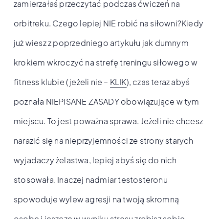
zamierzałaś przeczytać podczas ćwiczeń na
orbitreku. Czego lepiej NIE robić na siłowni?Kiedy
już wiesz z poprzedniego artykułu jak dumnym
krokiem wkroczyć na strefę treningu siłowego w
fitness klubie (jeżeli nie –
KLIK
), czas teraz abyś
poznała NIEPISANE ZASADY obowiązujące w tym
miejscu. To jest poważna sprawa. Jeżeli nie chcesz
narazić się na nieprzyjemności ze strony starych
wyjadaczy żelastwa, lepiej abyś się do nich
stosowała. Inaczej nadmiar testosteronu
spowoduje wylew agresji na twoją skromną
osobę i jeszcze w wyniku stresu zrobisz sobie