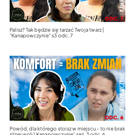
Palisz? Tak będzie się tarzać Twoja twarz |
"Kanapowczynie" s3 odc. 7
Powód, dla którego stoisz w miejscu - to nie brak
silnej woli | Kanapowczynie" sez. 3 odc. 6