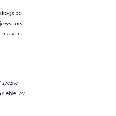
a droga do
oje wybory
a ma sens.
k
fizyczne
 siebie, by