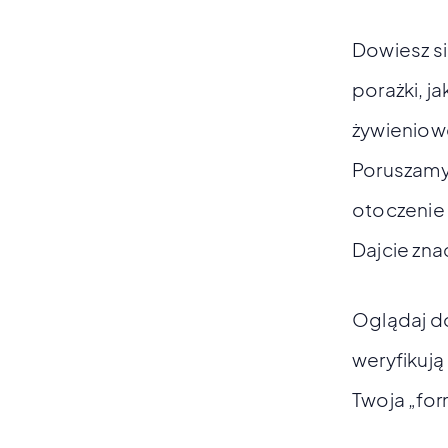
Dowiesz si
porażki, j
żywieniow
Poruszamy 
otoczenie 
Dajcie zna
Oglądaj do
weryfikują
Twoja „for