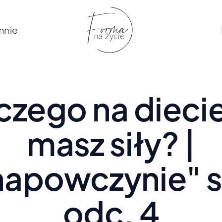
mnie
czego na diecie
masz siły? |
apowczynie" s
odc. 4