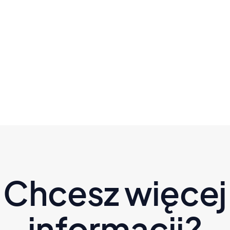
Powód, dla którego stoisz w
miejscu - to nie brak silnej woli |
Kanapowczynie" sez. 3 odc. 6
Czytaj dalej
Chcesz więcej
informacji?