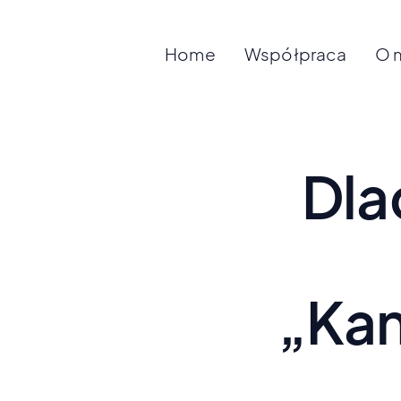
Home
Współpraca
O 
Dla
„Kan