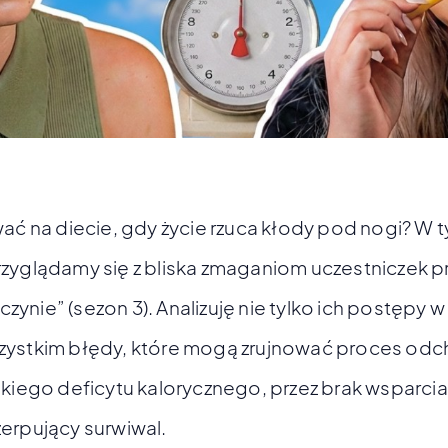
wać na diecie, gdy życie rzuca kłody pod nogi? W 
rzyglądamy się z bliska zmaganiom uczestniczek 
ynie” (sezon 3). Analizuję nie tylko ich postępy w 
zystkim błędy, które mogą zrujnować proces odc
skiego deficytu kalorycznego, przez brak wsparcia 
erpujący surwiwal.