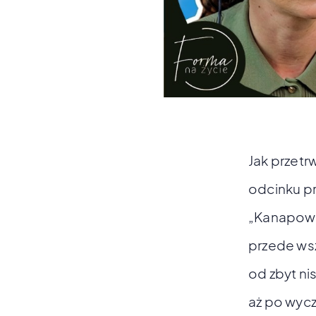
Jak przetr
odcinku p
„Kanapowcz
przede ws
od zbyt ni
aż po wycz