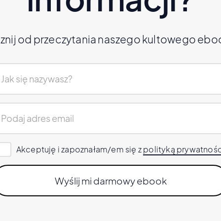
znij od przeczytania naszego kultowego ebo
Akceptuję i zapoznałam/em się z
polityką prywatnośc