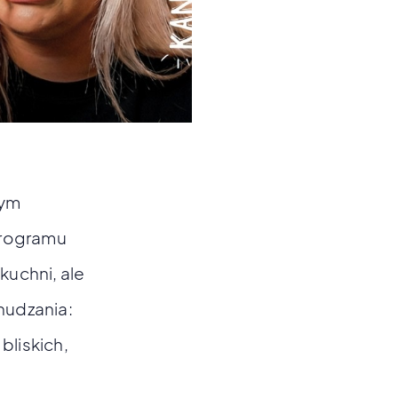
tym
programu
kuchni, ale
hudzania:
bliskich,