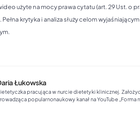
wideo użyte na mocy prawa cytatu (art. 29 Ust. o p
 Pełna krytyka i analiza służy celom wyjaśniającym 
ym.
Daria Łukowska
ietetyczka pracująca w nurcie dietetyki klinicznej. Założyc
rowadząca popularnonaukowy kanał na YouTube „Forma n