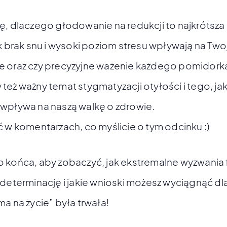
ę, dlaczego głodowanie na redukcji to najkrótsz
ak brak snu i wysoki poziom stresu wpływają na Tw
e oraz czy precyzyjne ważenie każdego pomidork
też ważny temat stygmatyzacji otyłości i tego, ja
wpływa na naszą walkę o zdrowie.
ć w komentarzach, co myślicie o tym odcinku :)
 końca, aby zobaczyć, jak ekstremalne wyzwania 
 determinację i jakie wnioski możesz wyciągnąć dla
ma na życie” była trwała!