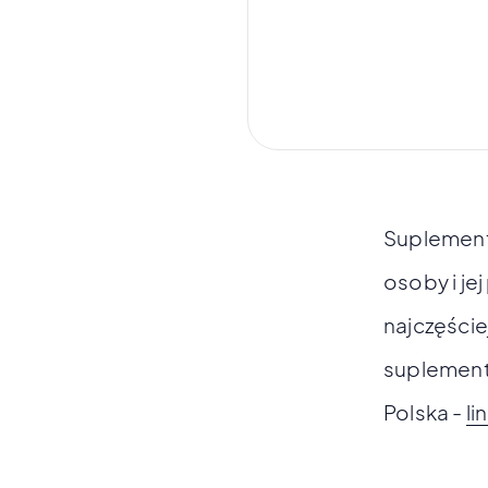
Suplement
osoby i jej
najczęście
suplement
Polska -
li