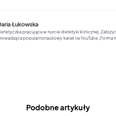
Daria Łukowska
ietetyczka pracująca w nurcie dietetyki klinicznej. Założyc
rowadząca popularnonaukowy kanał na YouTube „Forma n
Podobne artykuły