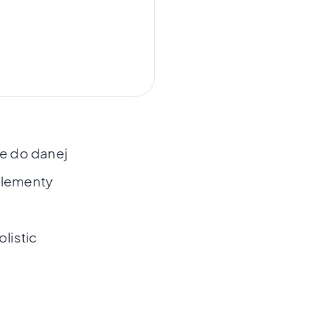
e do danej
uplementy
listic