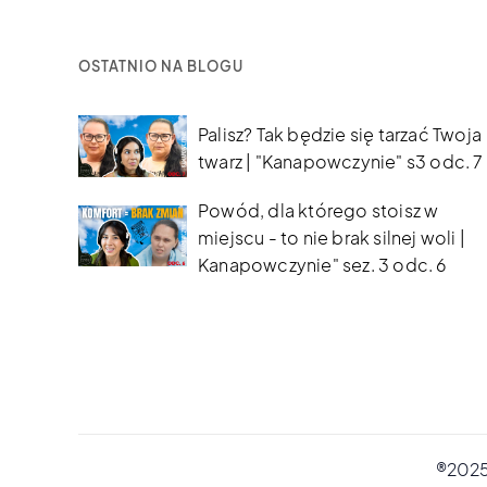
OSTATNIO NA BLOGU
Palisz? Tak będzie się tarzać Twoja
twarz | "Kanapowczynie" s3 odc. 7
Powód, dla którego stoisz w
miejscu - to nie brak silnej woli |
Kanapowczynie" sez. 3 odc. 6
®2025