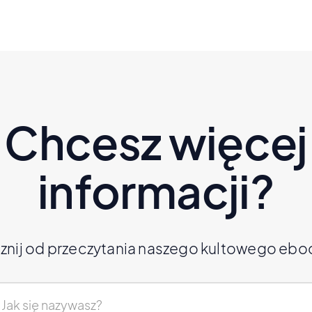
Chcesz więcej
informacji?
znij od przeczytania naszego kultowego ebo