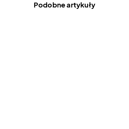
Podobne artykuły
Palisz? Tak będzie się tarzać
Twoja twarz | "Kanapowczynie"
s3 odc. 7