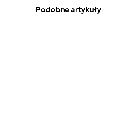
Podobne artykuły
Palisz? Tak będzie się tarzać
Twoja twarz | "Kanapowczynie"
s3 odc. 7