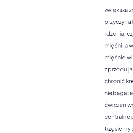
zwiększa z
przyczyną
rdzenia, c
mięśni, a 
mięśnie wi
z przodu j
chronić kr
niebagatel
ćwiczeń wy
centralne
trzęsiemy 