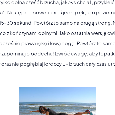
ylko dolną część brzucha, jakbyś chciał „przyklei
”. Następnie powoli unieś jedną rękę do poziomu 
15-30 sekund. Powtórz to samo na drugą stronę.
mo z kończynami dolnymi. Jako ostatnią wersję ćw
ocześnie prawą rękę i lewą nogę. Powtórz to sam
e zapominaj o oddechu! (zwróć uwagę, aby łopatki
oraz nie pogłębiaj lordozy L - brzuch cały czas ut