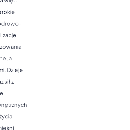
 a więc
erokie
iodrowo-
izację
lizowania
ne, a
i. Dzieje
 sił z
ie
wnętrznych
życia
mięśni