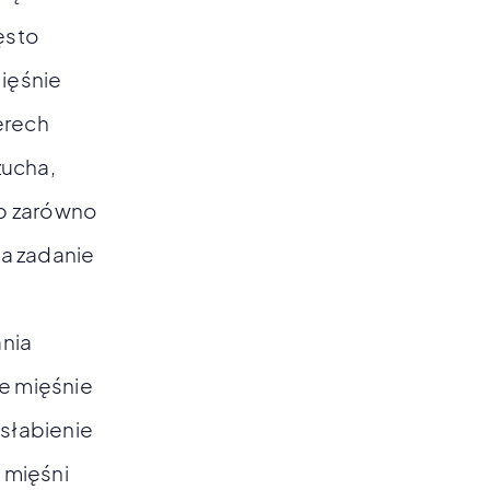
zęsto
ięśnie
erech
zucha,
up zarówno
za zadanie
ania
ie mięśnie
słabienie
g mięśni