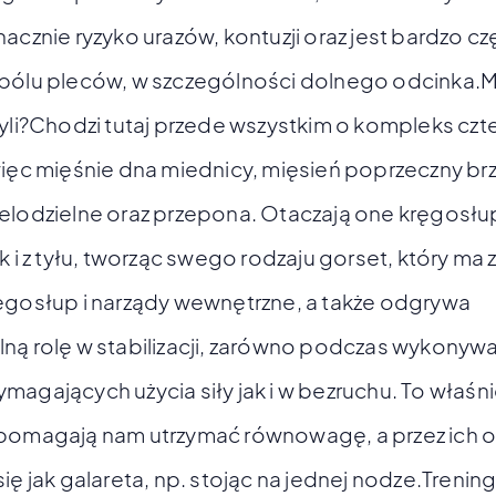
nacznie ryzyko urazów, kontuzji oraz jest bardzo c
 bólu pleców, w szczególności dolnego odcinka.M
zyli?Chodzi tutaj przede wszystkim o kompleks czt
więc mięśnie dna miednicy, mięsień poprzeczny br
elodzielne oraz przepona. Otaczają one kręgosł
ak i z tyłu, tworząc swego rodzaju gorset, który ma 
ęgosłup i narządy wewnętrzne, a także odgrywa
ną rolę w stabilizacji, zarówno podczas wykonyw
magających użycia siły jak i w bezruchu. To właśn
 pomagają nam utrzymać równowagę, a przez ich o
się jak galareta, np. stojąc na jednej nodze.Trenin