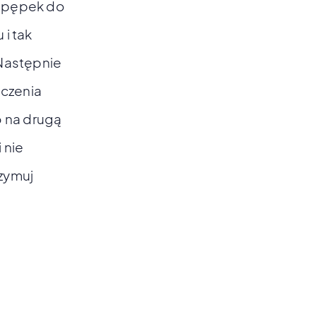
ć pępek do
i tak
 Następnie
iczenia
o na drugą
 nie
rzymuj