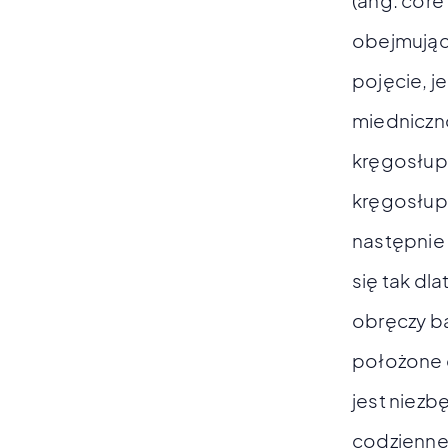
(ang. core 
obejmujący
pojęcie, j
miedniczno
kręgosłupa
kręgosłupa
następnie 
się tak dl
obręczy ba
położone 
jest niez
codzienneg