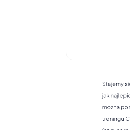
Stajemy si
jak najlep
można pom
treningu C