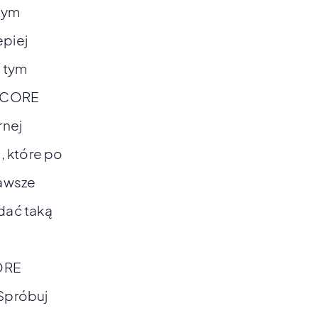
 tym
epiej
j tym
ng CORE
rnej
, które po
zawsze
dać taką
CORE
 Spróbuj