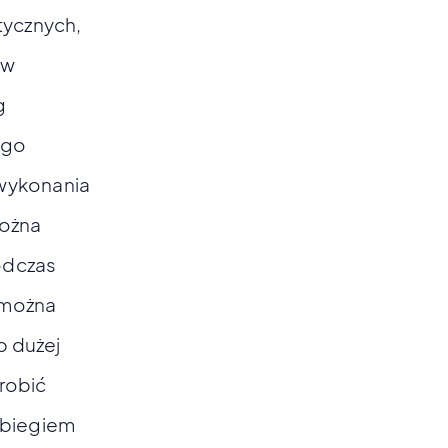
tycznych,
 w
g
ego
 wykonania
można
odczas
 można
b dużej
robić
Z biegiem