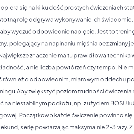
opiera się na kilku dość prostych ćwiczeniach sta
istotną rolę odgrywa wykonywanie ich świadomie,
 aby wyczuć odpowiednie napięcie. Jest to trenin
ny, polegający na napinaniu mięśnia bez zmiany j
 Największe znaczenie ma tu prawidłowa technika
kładność, a nie liczba powtórzeń czy tempo. Nie 
 również o odpowiednim, miarowym oddechu p
eningu.Aby zwiększyć poziom trudności ćwiczenia
na niestabilnym podłożu, np. z użyciem BOSU lu
ingowej. Początkowo każde ćwiczenie powinno się 
ekund, serię powtarzając maksymalnie 2-3 razy. 