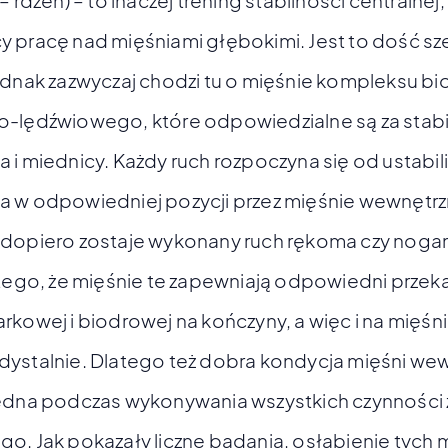
– rdzeń) – to inaczej trening stabilności centralnej,
 pracę nad mięśniami głębokimi. Jest to dość sz
ednak zazwyczaj chodzi tu o mięśnie kompleksu b
-lędźwiowego, które odpowiedzialne są za stabil
 i miednicy. Każdy ruch rozpoczyna się od ustabi
 w odpowiedniej pozycji przez mięśnie wewnętrz
dopiero zostaje wykonany ruch rękoma czy nogam
atego, że mięśnie te zapewniają odpowiedni przekaz
rkowej i biodrowej na kończyny, a więc i na mięśn
dystalnie. Dlatego też dobra kondycja mięśni we
będna podczas wykonywania wszystkich czynności 
o. Jak pokazały liczne badania, osłabienie tych 