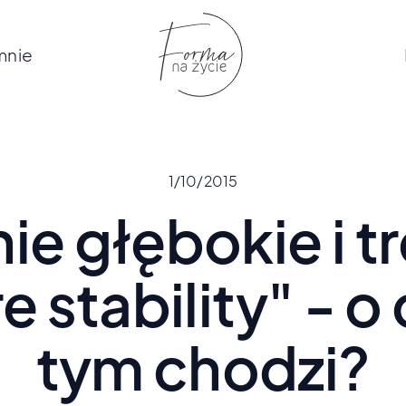
mnie
1/10/2015
ie głębokie i t
e stability" - o
tym chodzi?