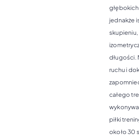
głębokich 
jednakże 
skupieniu,
izometrycz
długości.
ruchu i do
zapomnieć
całego tr
wykonywać 
piłki tren
około 30 s