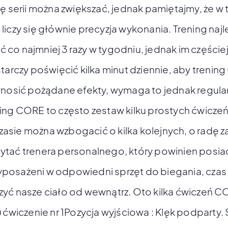
bę serii można zwiększać, jednak pamiętajmy, że w
liczy się głównie precyzja wykonania. Trening najl
co najmniej 3 razy w tygodniu, jednak im częście
starczy poświęcić kilka minut dziennie, aby treni
ynosić pożądane efekty, wymaga to jednak regula
ing CORE to często zestaw kilku prostych ćwiczeń
sie można wzbogacić o kilka kolejnych, o radę 
ytać trenera personalnego, który powinien posia
posażeni w odpowiedni sprzęt do biegania, czas
yć nasze ciało od wewnątrz. Oto kilka ćwiczeń 
) ćwiczenie nr 1Pozycja wyjściowa : Klęk podparty.