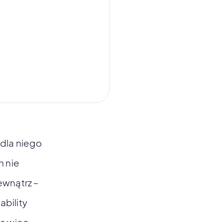
 dla niego
h nie
wnątrz –
bility