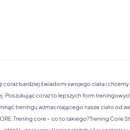
ę coraz bardziej świadomi swojego ciała i chcemy
iej. Poszukując coraz to lepszych form treningowyc
inąć treningu wzmacniającego nasze ciało od we
ORE.Trening core – co to takiego?Trening Core Sta