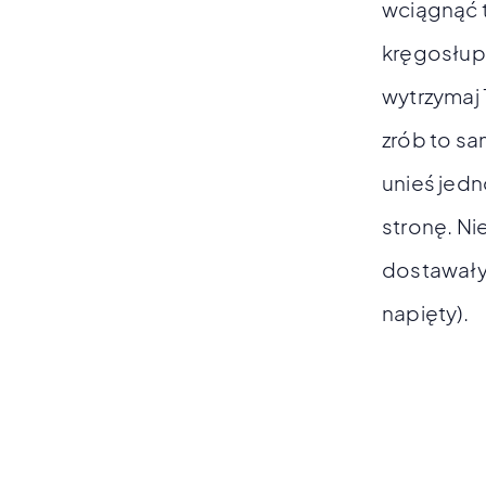
wciągnąć t
kręgosłupa
wytrzymaj 
zrób to sa
unieś jedn
stronę. Ni
dostawały 
napięty).