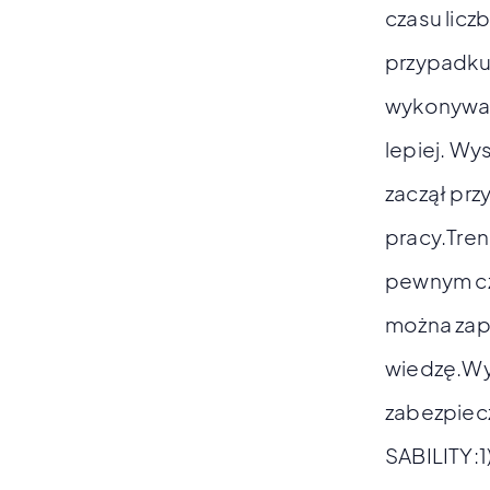
czasu licz
przypadku 
wykonywać 
lepiej. Wy
zaczął prz
pracy.Tren
pewnym cza
można zap
wiedzę.Wy
zabezpiecz
SABILITY:1