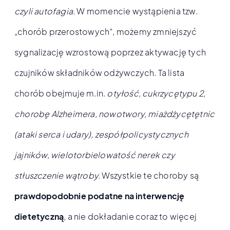
czyli autofagia.
W momencie wystąpienia tzw.
„chorób przerostowych”, możemy zmniejszyć
sygnalizację wzrostową poprzez aktywację tych
czujników składników odżywczych. Ta lista
chorób obejmuje m.in.
otyłość, cukrzycętypu 2,
chorobę Alzheimera, nowotwory, miażdżycętętnic
(ataki serca i udary), zespółpolicystycznych
jajników, wielotorbielowatość nerek czy
stłuszczenie wątroby.
Wszystkie te choroby są
prawdopodobnie podatne na interwencję
dietetyczną
, a nie dokładanie coraz to więcej