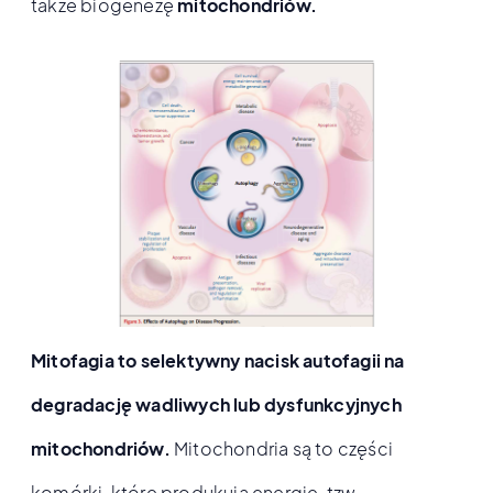
także biogenezę
mitochondriów.
Mitofagia to selektywny nacisk autofagii na
degradację wadliwych lub dysfunkcyjnych
mitochondriów.
Mitochondria są to części
komórki, które produkują energię, tzw.