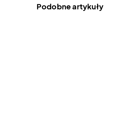
Podobne artykuły
Palisz? Tak będzie się tarzać
Twoja twarz | "Kanapowczynie"
s3 odc. 7