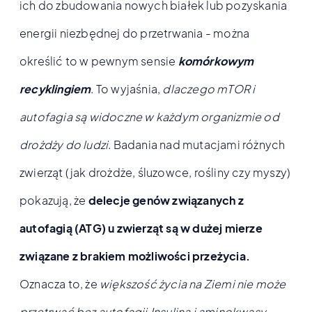
ich do zbudowania nowych białek lub pozyskania
energii niezbędnej do przetrwania - można
określić to w pewnym sensie
komórkowym
recyklingiem
. To wyjaśnia,
dlaczego mTOR i
autofagia są widoczne w każdym organizmie od
drożdży do ludzi
. Badania nad mutacjami różnych
zwierząt (jak drożdże, śluzowce, rośliny czy myszy)
pokazują, że
delecje genów związanych z
autofagią (ATG) u zwierząt są w dużej mierze
związane z brakiem możliwości przeżycia.
Oznacza to, że
większość życia na Ziemi nie może
przetrwać bez autofagii.Insulina i aminokwasy