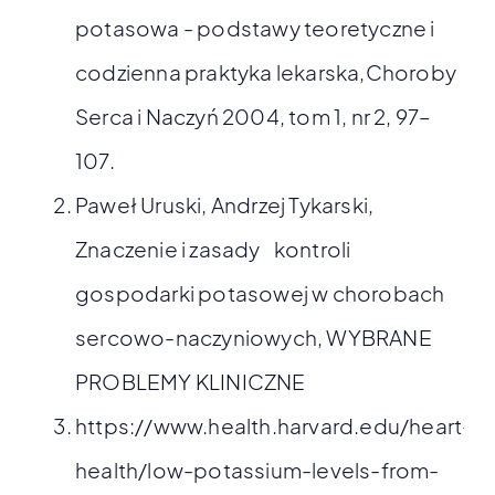
potasowa - podstawy teoretyczne i
codzienna praktyka lekarska,Choroby
Serca i Naczyń 2004, tom 1, nr 2, 97–
107.
Paweł Uruski, Andrzej Tykarski,
Znaczenie i zasady kontroli
gospodarki potasowej w chorobach
sercowo-naczyniowych, WYBRANE
PROBLEMY KLINICZNE
https://www.health.harvard.edu/heart-
health/low-potassium-levels-from-