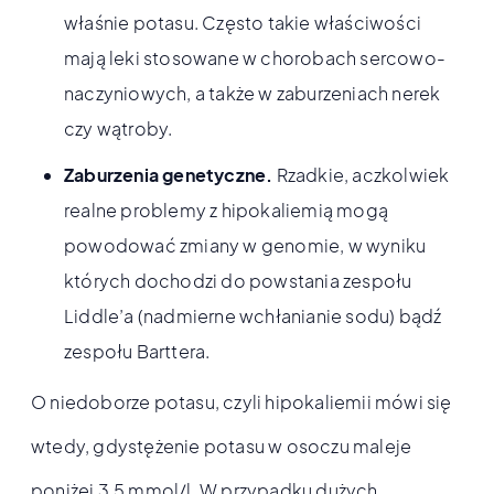
właśnie potasu. Często takie właściwości
mają leki stosowane w chorobach sercowo-
naczyniowych, a także w zaburzeniach nerek
czy wątroby.
Zaburzenia genetyczne.
Rzadkie, aczkolwiek
realne problemy z hipokaliemią mogą
powodować zmiany w genomie, w wyniku
których dochodzi do powstania zespołu
Liddle’a (nadmierne wchłanianie sodu) bądź
zespołu Barttera.
O niedoborze potasu, czyli hipokaliemii mówi się
wtedy, gdystężenie potasu w osoczu maleje
poniżej 3,5 mmol/l. W przypadku dużych