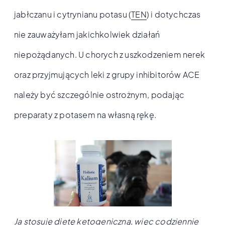
jabłczanu i cytrynianu potasu (
TEN
) i dotychczas
nie zauważyłam jakichkolwiek działań
niepożądanych. U chorych z uszkodzeniem nerek
oraz przyjmujących leki z grupy inhibitorów ACE
należy być szczególnie ostrożnym, podając
preparaty z potasem na własną rękę.
Ja stosuję dietę ketogeniczną, więc codziennie