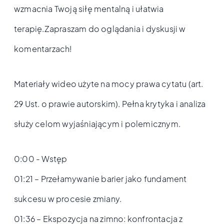
wzmacnia Twoją siłę mentalną i ułatwia
terapię.Zapraszam do oglądania i dyskusji w
komentarzach!
Materiały wideo użyte na mocy prawa cytatu (art.
29 Ust. o prawie autorskim). Pełna krytyka i analiza
służy celom wyjaśniającym i polemicznym.
0:00 - Wstęp
01:21 – Przełamywanie barier jako fundament
sukcesu w procesie zmiany.
01:36 – Ekspozycja na zimno: konfrontacja z