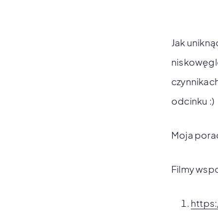
Jak unikną
niskowęgl
czynnikac
odcinku :)
Moja porad
Filmy wsp
https