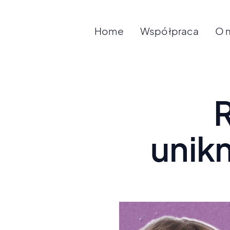
Home
Współpraca
O 
R
unikn