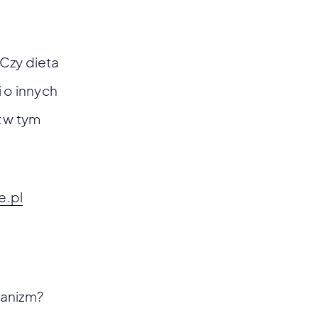
 Czy dieta
 o innych
 w tym
e.pl
ganizm?