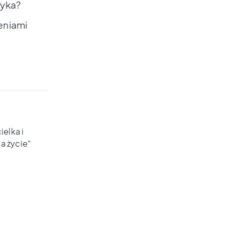
tyka?
zeniami
ielka i
a życie”