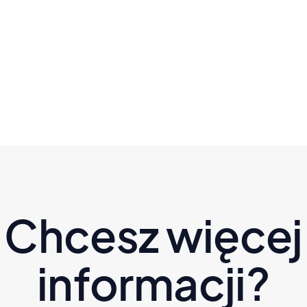
miejscu - to nie brak silnej woli |
Kanapowczynie" sez. 3 odc. 6
Czytaj dalej
Chcesz więcej
informacji?