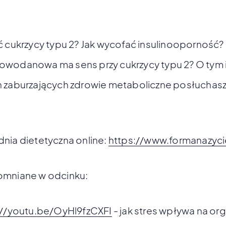
ć cukrzycy typu 2? Jak wycofać insulinooporność?
owodanowa ma sens przy cukrzycy typu 2? O tym i
h zaburzających zdrowie metaboliczne posłuchasz
nia dietetyczna online:
https://www.formanazyci
omniane w odcinku:
://youtu.be/OyHl9fzCXFI
- jak stres wpływa na or