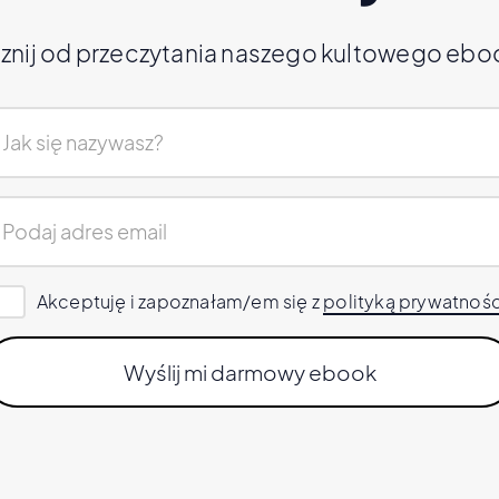
znij od przeczytania naszego kultowego ebo
Akceptuję i zapoznałam/em się z
polityką prywatnośc