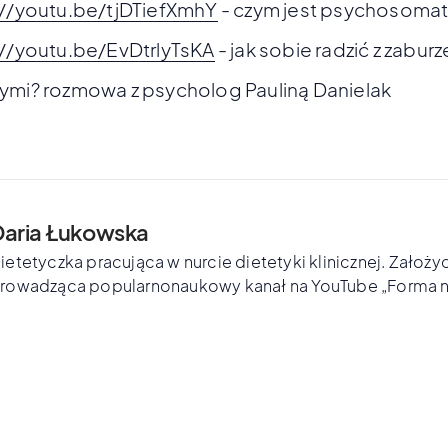
://youtu.be/tjDTiefXmhY
- czym jest psychosoma
://youtu.be/EvDtrlyTsKA
- jak sobie radzić z zabur
ymi? rozmowa z psycholog Pauliną Danielak
Daria Łukowska
ietetyczka pracująca w nurcie dietetyki klinicznej. Założyc
rowadząca popularnonaukowy kanał na YouTube „Forma n