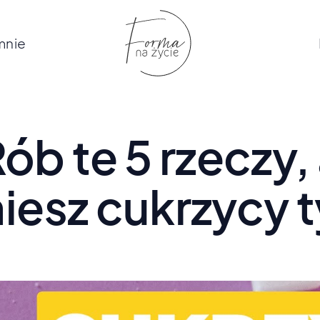
mnie
ób te 5 rzeczy,
iesz cukrzycy 