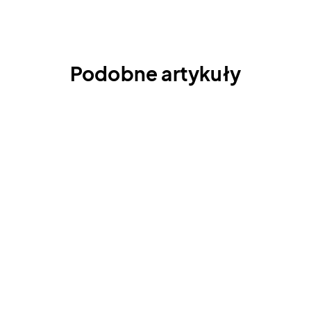
Podobne artykuły
Powód, dla którego stoisz w