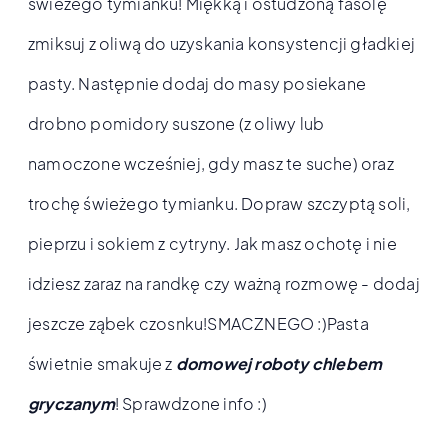
świeżego tymianku! Miękką i ostudzoną fasolę
zmiksuj z oliwą do uzyskania konsystencji gładkiej
pasty. Następnie dodaj do masy posiekane
drobno pomidory suszone (z oliwy lub
namoczone wcześniej, gdy masz te suche) oraz
trochę świeżego tymianku. Dopraw szczyptą soli,
pieprzu i sokiem z cytryny. Jak masz ochotę i nie
idziesz zaraz na randkę czy ważną rozmowę - dodaj
jeszcze ząbek czosnku!SMACZNEGO :)Pasta
świetnie smakuje z
domowej roboty chlebem
gryczanym
! Sprawdzone info :)