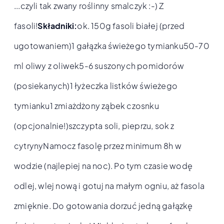
...czyli tak zwany roślinny smalczyk :-) Z
fasoli!
Składniki:
ok. 150g fasoli białej (przed
ugotowaniem)1 gałązka świeżego tymianku50-70
ml oliwy z oliwek5-6 suszonych pomidorów
(posiekanych)1 łyżeczka listków świeżego
tymianku1 zmiażdżony ząbek czosnku
(opcjonalnie!)szczypta soli, pieprzu, sok z
cytrynyNamocz fasolę przez minimum 8h w
wodzie (najlepiej na noc). Po tym czasie wodę
odlej, wlej nową i gotuj na małym ogniu, aż fasola
zmięknie. Do gotowania dorzuć jedną gałązkę